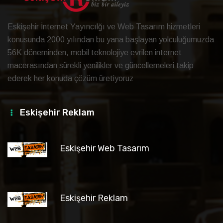
Eskişehir İnternet Yayıncılğı ve Web Tasarım hizmetleri
konusunda 2000 yılından bu yana başlayan yolculuğumuzda
56K döneminden, mobil teknolojiye evrilen internet
macerasından sürekli yenilikler ve güncellemeleri takip
ederek her konuda çözüm üretiyoruz
Eskişehir Reklam
Eskişehir Web Tasarım
Eskişehir Reklam