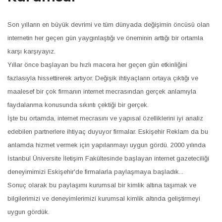
Son yılların en büyük devrimi ve tüm dünyada değişimin öncüsü olan
internetin her geçen gün yaygınlaştığı ve öneminin arttığı bir ortamla
karşı karşıyayız.
Yıllar önce başlayan bu hızlı macera her geçen gün etkinliğini
fazlasıyla hissettirerek artıyor. Değişik ihtiyaçların ortaya çıktığı ve
maalesef bir çok firmanın internet mecrasından gerçek anlamıyla
faydalanma konusunda sıkıntı çektiği bir gerçek.
İşte bu ortamda, internet mecrasını ve yapısal özelliklerini iyi analiz
edebilen partnerlere ihtiyaç duyuyor firmalar. Eskişehir Reklam da bu
anlamda hizmet vermek için yapılanmayı uygun gördü. 2000 yılında
İstanbul Üniversite İletişim Fakültesinde başlayan internet gazeteciliği
deneyimimizi Eskişehir'de firmalarla paylaşmaya başladık...
Sonuç olarak bu paylaşımı kurumsal bir kimlik altına taşımak ve
bilgilerimizi ve deneyimlerimizi kurumsal kimlik altında geliştirmeyi
uygun gördük.