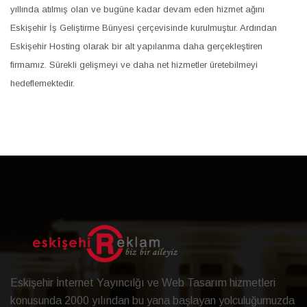
yıllında atılmış olan ve bugüne kadar devam eden hizmet ağını
Eskişehir İş Geliştirme Bünyesi çerçevisinde kurulmuştur. Ardından
Eskişehir Hosting olarak bir alt yapılanma daha gerçekleştiren
firmamız. Sürekli gelişmeyi ve daha net hizmetler üretebilmeyi
hedeflemektedir.
Eskişehir İnternet Yayıncılğı ve Web Tasarım hizmetleri
konusunda 2000 yılından bu yana başlayan yolculuğumuzda