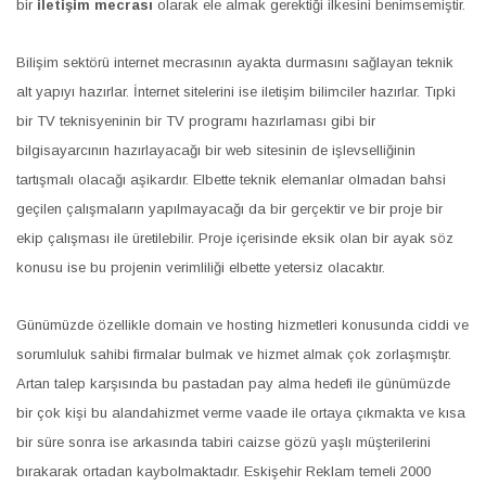
bir
iletişim mecrası
olarak ele almak gerektiği ilkesini benimsemiştir.
Bilişim sektörü internet mecrasının ayakta durmasını sağlayan teknik
alt yapıyı hazırlar. İnternet sitelerini ise iletişim bilimciler hazırlar. Tıpki
bir TV teknisyeninin bir TV programı hazırlaması gibi bir
bilgisayarcının hazırlayacağı bir web sitesinin de işlevselliğinin
tartışmalı olacağı aşikardır. Elbette teknik elemanlar olmadan bahsi
geçilen çalışmaların yapılmayacağı da bir gerçektir ve bir proje bir
ekip çalışması ile üretilebilir. Proje içerisinde eksik olan bir ayak söz
konusu ise bu projenin verimliliği elbette yetersiz olacaktır.
Günümüzde özellikle domain ve hosting hizmetleri konusunda ciddi ve
sorumluluk sahibi firmalar bulmak ve hizmet almak çok zorlaşmıştır.
Artan talep karşısında bu pastadan pay alma hedefi ile günümüzde
bir çok kişi bu alandahizmet verme vaade ile ortaya çıkmakta ve kısa
bir süre sonra ise arkasında tabiri caizse gözü yaşlı müşterilerini
bırakarak ortadan kaybolmaktadır. Eskişehir Reklam temeli 2000