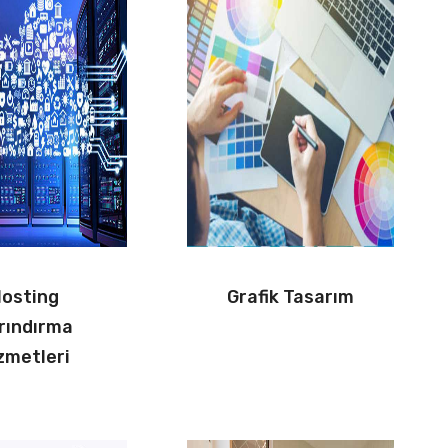
osting
Grafik Tasarım
rındırma
zmetleri