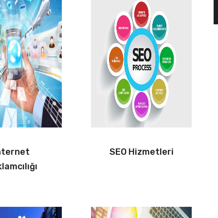
nternet
SEO Hizmetleri
lamcılığı