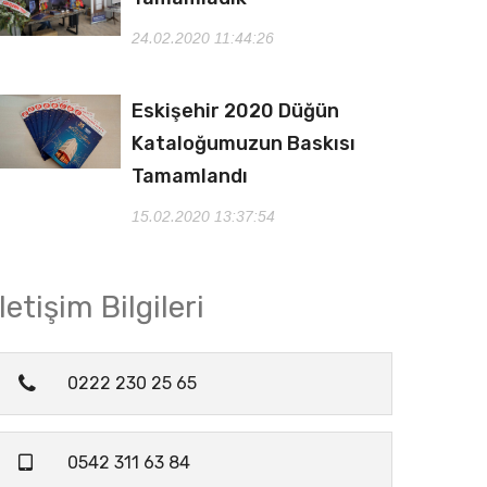
24.02.2020 11:44:26
Eskişehir 2020 Düğün
Kataloğumuzun Baskısı
Tamamlandı
15.02.2020 13:37:54
İletişim Bilgileri
0222 230 25 65
0542 311 63 84