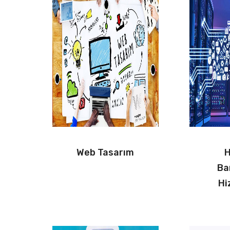
Web Tasarım
H
Ba
Hi